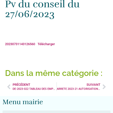
Pv du conseil du
Accueil
»
Actualités
»
Pv du conseil du 27/06/2023
27/06/2023
20230731143126560
Télécharger
Dans la même catégorie :
PRÉCÉDENT
SUIVANT
DE-2023-022 TABLEAU DES EMPLOIS DANS LE CADRE DE LA CREATION D’EMPLOI DE SECRETAIRE DE MAIRIE
ARRETE 2023-21 AUTORISATION DE STATIONNEMENT Nicolas MOULIN
Menu mairie