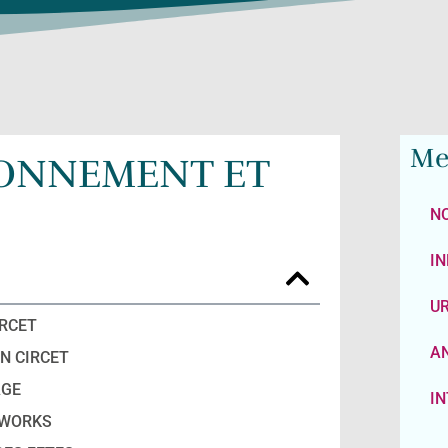
Me
IONNEMENT ET
N
IN
U
IRCET
AN
N CIRCET
AGE
I
TWORKS