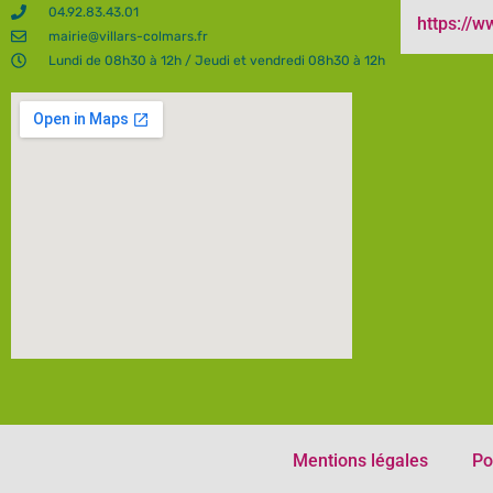
04.92.83.43.01
https://
mairie@villars-colmars.fr
Lundi de 08h30 à 12h / Jeudi et vendredi 08h30 à 12h
Mentions légales
Po