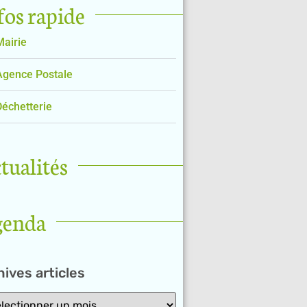
fos rapide
Mairie
Agence Postale
Déchetterie
tualités
genda
ives articles