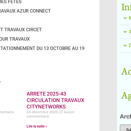
DES FETES
In
TRAVAUX AZUR CONNECT
NT TRAVAUX CIRCET
POUR TRAVAUX
 STATIONNEMENT DU 13 OCTOBRE AU 19
Ac
r
A
ARRETE 2025-43
E
CIRCULATION TRAVAUX
CITYNETWORKS
entaire
24 décembre 2025
Aucun
Arch
commentaire
Lire la suite »