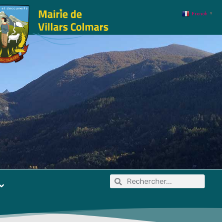
French
▼