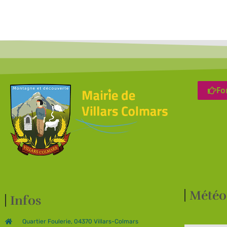
Fo
Météo
Infos
Quartier Foulerie, 04370 Villars-Colmars