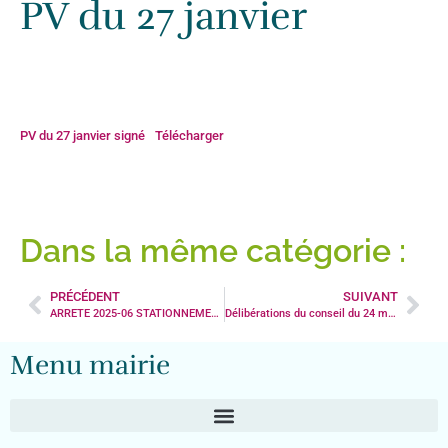
PV du 27 janvier
Accueil
»
Actualités
»
PV du 27 janvier
PV du 27 janvier signé
Télécharger
Dans la même catégorie :
PRÉCÉDENT
SUIVANT
ARRETE 2025-06 STATIONNEMENT LA PIERRE A L’EDIFICE
Délibérations du conseil du 24 mars 2025
Menu mairie