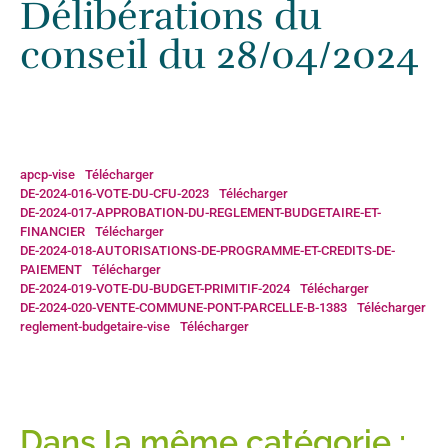
Délibérations du
Accueil
»
Actualités
»
Délibérations du conseil du 28/04/2024
conseil du 28/04/2024
apcp-vise
Télécharger
DE-2024-016-VOTE-DU-CFU-2023
Télécharger
DE-2024-017-APPROBATION-DU-REGLEMENT-BUDGETAIRE-ET-
FINANCIER
Télécharger
DE-2024-018-AUTORISATIONS-DE-PROGRAMME-ET-CREDITS-DE-
PAIEMENT
Télécharger
DE-2024-019-VOTE-DU-BUDGET-PRIMITIF-2024
Télécharger
DE-2024-020-VENTE-COMMUNE-PONT-PARCELLE-B-1383
Télécharger
reglement-budgetaire-vise
Télécharger
Dans la même catégorie :