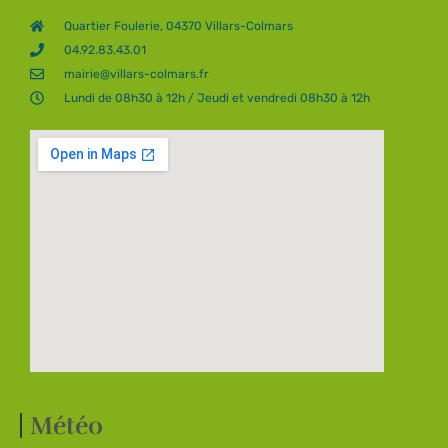
Quartier Foulerie, 04370 Villars-Colmars
04.92.83.43.01
mairie@villars-colmars.fr
Lundi de 08h30 à 12h / Jeudi et vendredi 08h30 à 12h
Météo