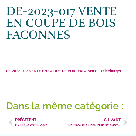
Accueil
»
Actualités
»
DE-2023-017 VENTE EN COUPE DE BOIS
DE-2023-017 VENTE
FACONNES
EN COUPE DE BOIS
FACONNES
DE-2023-017-VENTE-EN-COUPE-DE-BOIS-FACONNES
Télécharger
Dans la même catégorie :
PRÉCÉDENT
SUIVANT
PV DU 03 AVRIL 2023
DE-2023-018 DEMANDE DE SUBVENTION AMENDES DE POLICE-BARRIERES PONT DE JUAN