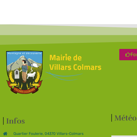
Fo
Météo
Infos
Quartier Foulerie, 04370 Villars-Colmars