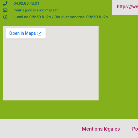
04.92.83.43.01
https://
mairie@villars-colmars.fr
Lundi de 08h30 à 12h / Jeudi et vendredi 08h30 à 12h
Mentions légales
Po