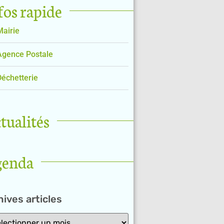
fos rapide
Mairie
Agence Postale
Déchetterie
tualités
genda
ives articles