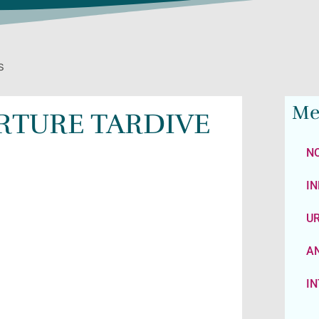
S
Me
ERTURE TARDIVE
N
IN
U
AN
I