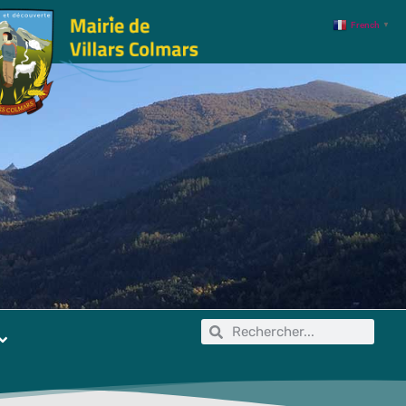
French
▼