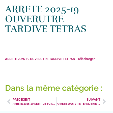
Accueil
»
Conseil-municipal
»
ARRETE 2025-19 OUVERUTRE
ARRETE 2025-19
TARDIVE TETRAS
OUVERUTRE
TARDIVE TETRAS
ARRETE 2025-19 OUVERUTRE TARDIVE TETRAS
Télécharger
Dans la même catégorie :
PRÉCÉDENT
SUIVANT
ARRETE 2025-20 DEBIT DE BOISSONS TEMPORAIRE COMITE DES FETES
ARRETE 2025-21 INTERDICTION STATIONNEMENT PLACE DE L’HORLOGE 18 JUILLET